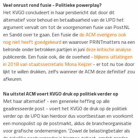
Veel onrust rond fusie - Politieke powerplay?
Het KVGO concludeert in haar persbericht dat door dit
alternatief voor behoud en betaalbaarheid van de UPD het
argument vervalt om tot de voorgenomen fusie van PostNL
en Sandd over te gaan. Een fusie die
de ACM overigens ook
nog niet heeft goedgekeurd
en waarover PRINTmatters na een
belronde onder betrokken partijen in juni
deze kritische analyse
publiceerde. Een fusie ook, die de overheid -
blijkens uitlatingen
in 2018 van staatssecretaris Mona Keijzer
- er tot nu toe door
lijkt te willen drukken, zelfs wanneer de ACM deze definitief zou
afkeuren.
Na uitstel ACM voert KVGO druk op politiek verder op
Met haar alternatief - een generieke heffing op alle
geadresseerde post - voert het KVGO de druk op de politiek
verder op: de UPD kan hierdoor dus voortbestaan en voorkomt
een monopolist op de postmarkt, aldus de brancheorganisatie
voor grafische ondernemingen. 'Zowel de belastingbetaler als
de zakelijke postverzender is hiermee gebaat, omdat zonder