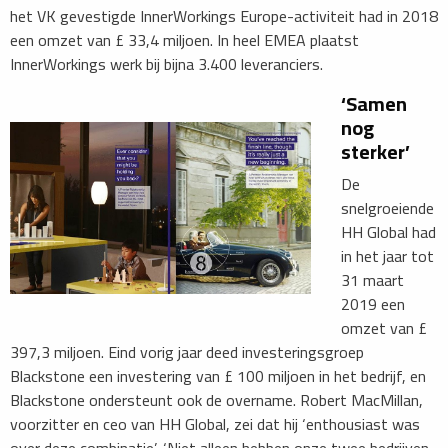
het VK gevestigde InnerWorkings Europe-activiteit had in 2018
een omzet van £ 33,4 miljoen. In heel EMEA plaatst
InnerWorkings werk bij bijna 3.400 leveranciers.
‘Samen
nog
sterker’
De
snelgroeiende
HH Global had
in het jaar tot
31 maart
2019 een
omzet van £
397,3 miljoen. Eind vorig jaar deed investeringsgroep
Blackstone een investering van £ 100 miljoen in het bedrijf, en
Blackstone ondersteunt ook de overname. Robert MacMillan,
voorzitter en ceo van HH Global, zei dat hij ‘enthousiast was
over deze combinatie’. ‘Niet alleen hebben onze twee bedrijven