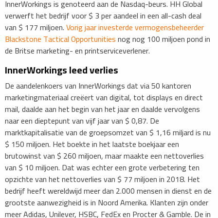
InnerWorkings is genoteerd aan de Nasdaq-beurs. HH Global
verwerft het bedrijf voor $ 3 per aandeel in een all-cash deal
van $ 177 miljoen.
Vorig jaar investerde vermogensbeheerder
Blackstone Tactical Opportunities
nog nog 100 miljoen pond in
de Britse marketing- en printserviceverlener.
InnerWorkings leed verlies
De aandelenkoers van InnerWorkings dat via 50 kantoren
marketingmateriaal creëert van digital, tot displays en direct
mail, daalde aan het begin van het jaar en daalde vervolgens
naar een dieptepunt van vijf jaar van $ 0,87. De
marktkapitalisatie van de groepsomzet van $ 1,16 miljard is nu
$ 150 miljoen. Het boekte in het laatste boekjaar een
brutowinst van $ 260 miljoen, maar maakte een nettoverlies
van $ 10 miljoen. Dat was echter een grote verbetering ten
opzichte van het nettoverlies van $ 77 miljoen in 2018. Het
bedrijf heeft wereldwijd meer dan 2.000 mensen in dienst en de
grootste aanwezigheid is in Noord Amerika. Klanten zijn onder
meer Adidas, Unilever, HSBC, FedEx en Procter & Gamble. De in