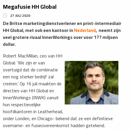
Megafusie HH Global
27 JULI 2020
De Britse marketingdienstverlener en print-intermediair
HH Global, met ook een kantoor in
Nederland
, neemt zijn
veel grotere rivaal InnerWorkings over voor 177 miljoen
dollar.
Robert MacMillan, ceo van HH
Global: ‘We zijn er van
overtuigd dat de combinatie
een nog sterker bedrijf zal
creëren.’ Op 16 juli maakten de
directies van HH Global en
InnerWorkings (INWK) vanuit
hun respectievelijke
hoofdkantoren in Leatherhead,
onder Londen, en Chicago- bekend dat ze een definitieve
overname- en fusieovereenkomst hadden getekend.