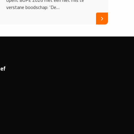
verstane boodschap: ‘De…
ef