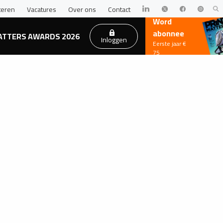
teren
Vacatures
Over ons
Contact
Word
abonnee
ATTERS AWARDS 2026
Inloggen
Eerste jaar €
75