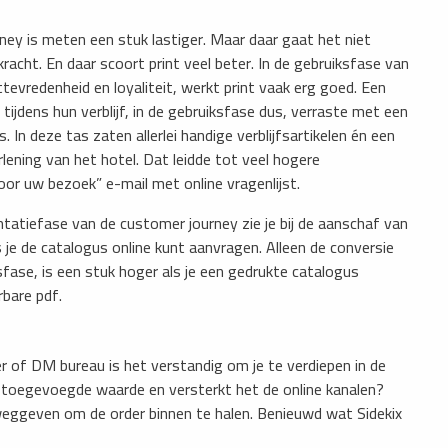
ney is meten een stuk lastiger. Maar daar gaat het niet
cht. En daar scoort print veel beter. In de gebruiksfase van
ttevredenheid en loyaliteit, werkt print vaak erg goed. Een
tijdens hun verblijf, in de gebruiksfase dus, verraste met een
n deze tas zaten allerlei handige verblijfsartikelen én een
ening van het hotel. Dat leidde tot veel hogere
or uw bezoek” e-mail met online vragenlijst.
ëntatiefase van de customer journey zie je bij de aanschaf van
je de catalogus online kunt aanvragen. Alleen de conversie
fase, is een stuk hoger als je een gedrukte catalogus
bare pdf.
er of DM bureau is het verstandig om je te verdiepen in de
er toegevoegde waarde en versterkt het de online kanalen?
weggeven om de order binnen te halen. Benieuwd wat Sidekix