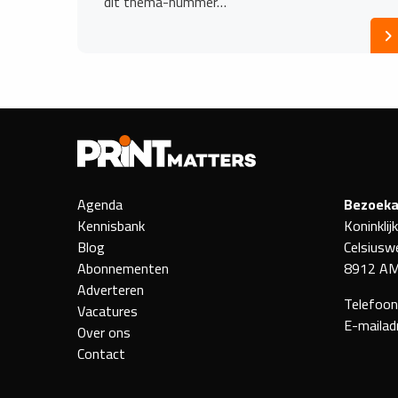
dit thema-nummer…
Agenda
Bezoeka
Kennisbank
Koninklij
Blog
Celsiusw
Abonnementen
8912 AM
Adverteren
Telefoo
Vacatures
E-mailad
Over ons
Contact