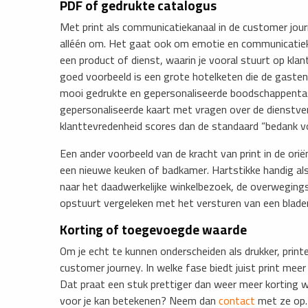
PDF of gedrukte catalogus
Met print als communicatiekanaal in de customer jour
alléén om. Het gaat ook om emotie en communicatiekra
een product of dienst, waarin je vooral stuurt op klan
goed voorbeeld is een grote hotelketen die de gasten 
mooi gedrukte en gepersonaliseerde boodschappentas. I
gepersonaliseerde kaart met vragen over de dienstverl
klanttevredenheid scores dan de standaard “bedank vo
Een ander voorbeeld van de kracht van print in de ori
een nieuwe keuken of badkamer. Hartstikke handig als 
naar het daadwerkelijke winkelbezoek, de overwegings
opstuurt vergeleken met het versturen van een blader
Korting of toegevoegde waarde
Om je echt te kunnen onderscheiden als drukker, print
customer journey. In welke fase biedt juist print me
Dat praat een stuk prettiger dan weer meer korting 
voor je kan betekenen? Neem dan
contact
met ze op.