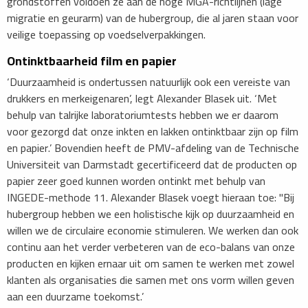
grondstoffen voldoen ze aan de hoge MGA-richtlijnen (lage
migratie en geurarm) van de hubergroup, die al jaren staan ​​voor
veilige toepassing op voedselverpakkingen.
Ontinktbaarheid film en papier
‘Duurzaamheid is ondertussen natuurlijk ook een vereiste van
drukkers en merkeigenaren’, legt Alexander Blasek uit. ‘Met
behulp van talrijke laboratoriumtests hebben we er daarom
voor gezorgd dat onze inkten en lakken ontinktbaar zijn op film
en papier.’ Bovendien heeft de PMV-afdeling van de Technische
Universiteit van Darmstadt gecertificeerd dat de producten op
papier zeer goed kunnen worden ontinkt met behulp van
INGEDE-methode 11. Alexander Blasek voegt hieraan toe: "Bij
hubergroup hebben we een holistische kijk op duurzaamheid en
willen we de circulaire economie stimuleren. We werken dan ook
continu aan het verder verbeteren van de eco-balans van onze
producten en kijken ernaar uit om samen te werken met zowel
klanten als organisaties die samen met ons vorm willen geven
aan een duurzame toekomst.’