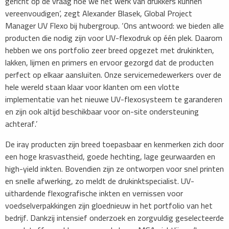
gericht op de vraag hoe we het werk van drukkers kunnen
vereenvoudigen’, zegt Alexander Blasek, Global Project
Manager UV Flexo bij hubergroup. ‘Ons antwoord: we bieden alle
producten die nodig zijn voor UV-flexodruk op één plek. Daarom
hebben we ons portfolio zeer breed opgezet met drukinkten,
lakken, lijmen en primers en ervoor gezorgd dat de producten
perfect op elkaar aansluiten. Onze servicemedewerkers over de
hele wereld staan ​​klaar voor klanten om een ​​vlotte
implementatie van het nieuwe UV-flexosysteem te garanderen
en zijn ook altijd beschikbaar voor on-site ondersteuning
achteraf.’
De iray producten zijn breed toepasbaar en kenmerken zich door
een hoge krasvastheid, goede hechting, lage geurwaarden en
high-yield inkten. Bovendien zijn ze ontworpen voor snel printen
en snelle afwerking, zo meldt de drukinktspecialist. UV-
uithardende flexografische inkten en vernissen voor
voedselverpakkingen zijn gloednieuw in het portfolio van het
bedrijf. Dankzij intensief onderzoek en zorgvuldig geselecteerde