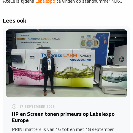
AtéCé is tijdens
Labelexpo
te vinden op standnummer 4D63.
Lees ook
17 SEPTEMBER 2025
​HP en Screen tonen primeurs op Labelexpo
Europe
PRINTmatters is van 16 tot en met 18 september