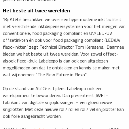
Het beste uit twee werelden
‘Bij AtéCé beschikken we over een hypermoderne inktfaciliteit
met verschillende inktdispensersystemen voor het mengen van
conventionele, food packaging compliant en UV/LED-UV
offsetinkten én ook voor food packaging compliant (LED)UV
flexo-inkten,’ zegt Technical Director Tom Kerssens. ‘Daarmee
bieden we het beste uit twee werelden. Voor zowel offset-
alsook flexo-druk. Labelexpo is dan ook een uitgelezen
mogelijkheden om dat te ontdekken en kennis te maken met
wat wij noemen: “The New Future in Flexo”.
Op de stand van AtéCé is tijdens Labelexpo ook een
wereldprimeur te bewonderen. Dan presenteert JWEI –
fabrikant van digitale snijoplossingen – een gloednieuwe
snijplotter. Met deze nieuwe rol / rol en rol / vel snijplotter kan
ook folie aangebracht worden.