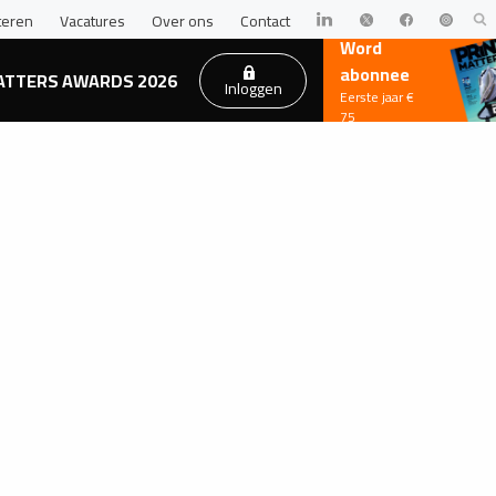
teren
Vacatures
Over ons
Contact
Word
abonnee
ATTERS AWARDS 2026
Inloggen
Eerste jaar €
75