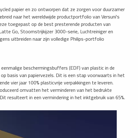
ycled papier en zo ontworpen dat ze zorgen voor duurzamer
breid naar het wereldwijde productportfolio van Versuni's
t deze toegepast op de best presterende producten van
atte Go, Stoomstrijkijzer 3000-serie, Luchtreiniger en
ens uitbreiden naar zijn volledige Philips-portfolio
eenmalige beschermingsbuffers (EDF) van plastic in de
p basis van papiervezels. Dit is een stap voorwaarts in het
e vier jaar 100% plasticvrije verpakkingen te leveren.
roduceerd omvatten het verminderen van het bedrukte
it resulteert in een vermindering in het inktgebruik van 65%.