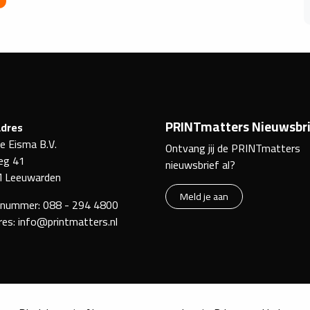
PRINTmatters Nieuwsbri
dres
ke Eisma B.V.
Ontvang jij de PRINTmatters
eg 41
nieuwsbrief al?
 Leeuwarden
Meld je aan
nnummer:
088 - 294 4800
res:
info@printmatters.nl