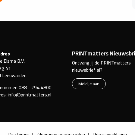
PRINTmatters Nieuwsbri
dres
ke Eisma B.V.
Ontvang jij de PRINTmatters
eg 41
nieuwsbrief al?
 Leeuwarden
Meld je aan
nnummer:
088 - 294 4800
res:
info@printmatters.nl
Disclaimer
Algemene voorwaarden
Privacyverklaring