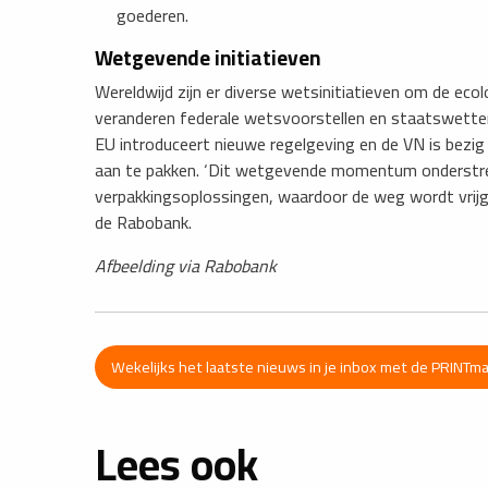
goederen.
Wetgevende initiatieven
Wereldwijd zijn er diverse wetsinitiatieven om de eco
veranderen federale wetsvoorstellen en staatswetten
EU introduceert nieuwe regelgeving en de VN is bezig
aan te pakken. ‘Dit wetgevende momentum onderstree
verpakkingsoplossingen, waardoor de weg wordt vrijg
de Rabobank.
Afbeelding via Rabobank
Wekelijks het laatste nieuws in je inbox met de PRINTm
Lees ook