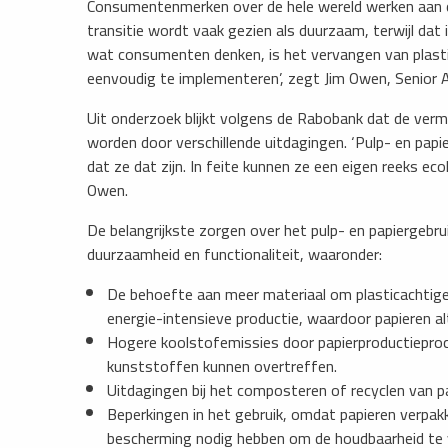
Consumentenmerken over de hele wereld werken aan de
transitie wordt vaak gezien als duurzaam, terwijl dat in 
wat consumenten denken, is het vervangen van plasti
eenvoudig te implementeren’, zegt Jim Owen, Senior A
Uit onderzoek blijkt volgens de Rabobank dat de v
worden door verschillende uitdagingen. ‘Pulp- en papi
dat ze dat zijn. In feite kunnen ze een eigen reeks eco
Owen.
De belangrijkste zorgen over het pulp- en papiergebr
duurzaamheid en functionaliteit, waaronder:
De behoefte aan meer materiaal om plasticachtige 
energie-intensieve productie, waardoor papieren alte
Hogere koolstofemissies door papierproductieproce
kunststoffen kunnen overtreffen.
Uitdagingen bij het composteren of recyclen van p
Beperkingen in het gebruik, omdat papieren verpakki
bescherming nodig hebben om de houdbaarheid te v