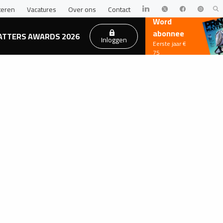
teren
Vacatures
Over ons
Contact
Word
abonnee
ATTERS AWARDS 2026
Inloggen
Eerste jaar €
75