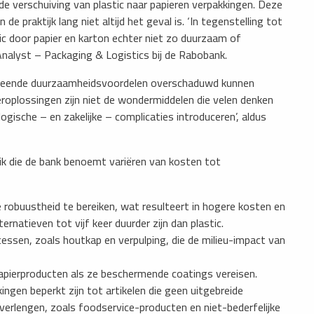
 verschuiving van plastic naar papieren verpakkingen. Deze
de praktijk lang niet altijd het geval is. ‘In tegenstelling tot
c door papier en karton echter niet zo duurzaam of
nalyst – Packaging & Logistics bij de Rabobank.
ermeende duurzaamheidsvoordelen overschaduwd kunnen
eroplossingen zijn niet de wondermiddelen die velen denken
logische – en zakelijke – complicaties introduceren’, aldus
uik die de bank benoemt variëren van kosten tot
robuustheid te bereiken, wat resulteert in hogere kosten en
rnatieven tot vijf keer duurder zijn dan plastic.
ssen, zoals houtkap en verpulping, die de milieu-impact van
apierproducten als ze beschermende coatings vereisen.
ngen beperkt zijn tot artikelen die geen uitgebreide
erlengen, zoals foodservice-producten en niet-bederfelijke