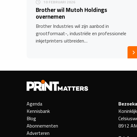
10 FEBRUARI 2026
Brother wil Mutoh Holdings
overnemen
Brother Industries wil zijn aanbod in
grootformaat-, industriële en professionele
inkjetprinters uitbreiden…
Agenda
Bezoeka
Kennisbank
Koninklij
Blog
Celsiusw
Abonnementen
8912 AM
Adverteren