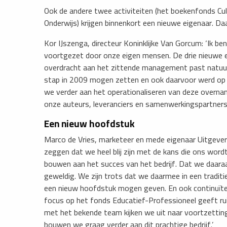
Ook de andere twee activiteiten (het boekenfonds Cult
Onderwijs) krijgen binnenkort een nieuwe eigenaar. 
Kor IJszenga, directeur Koninklijke Van Gorcum: ‘Ik be
voortgezet door onze eigen mensen. De drie nieuwe ei
overdracht aan het zittende management past natuurlij
stap in 2009 mogen zetten en ook daarvoor werd op d
we verder aan het operationaliseren van deze overna
onze auteurs, leveranciers en samenwerkingspartners
Een nieuw hoofdstuk
Marco de Vries, marketeer en mede eigenaar Uitgeve
zeggen dat we heel blij zijn met de kans die ons wo
bouwen aan het succes van het bedrijf. Dat we daara
geweldig. We zijn trots dat we daarmee in een traditi
een nieuw hoofdstuk mogen geven. En ook continuïtei
focus op het fonds Educatief-Professioneel geeft r
met het bekende team kijken we uit naar voortzetti
bouwen we graag verder aan dit prachtige bedrijf.’