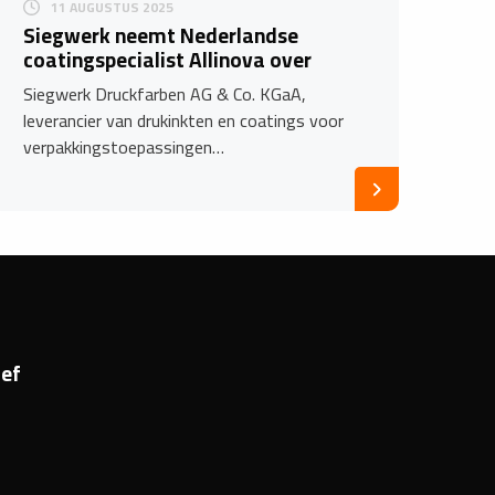
11 AUGUSTUS 2025
Siegwerk neemt Nederlandse
coatingspecialist Allinova over
Siegwerk Druckfarben AG & Co. KGaA,
leverancier van drukinkten en coatings voor
verpakkingstoepassingen…
ef