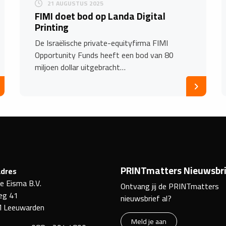
21 AUGUSTUS 2025
FIMI doet bod op Landa Digital
Printing
De Israëlische private-equityfirma FIMI
Opportunity Funds heeft een bod van 80
miljoen dollar uitgebracht…
PRINTmatters Nieuwsbri
dres
ke Eisma B.V.
Ontvang jij de PRINTmatters
eg 41
nieuwsbrief al?
 Leeuwarden
Meld je aan