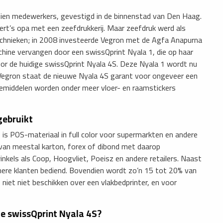
rtien medewerkers, gevestigd in de binnenstad van Den Haag.
t’s opa met een zeefdrukkerij. Maar zeefdruk werd als
technieken; in 2008 investeerde Vegron met de Agfa Anapurna
chine vervangen door een swissQprint Nyala 1, die op haar
oor de huidige swissQprint Nyala 4S. Deze Nyala 1 wordt nu
j Vegron staat de nieuwe Nyala 4S garant voor ongeveer een
iemiddelen worden onder meer vloer- en raamstickers
gebruikt
s POS-materiaal in full color voor supermarkten en andere
 van meestal karton, forex of dibond met daarop
nkels als Coop, Hoogvliet, Poeisz en andere retailers. Naast
inere klanten bediend. Bovendien wordt zo’n 15 tot 20% van
 niet niet beschikken over een vlakbedprinter, en voor
de swissQprint Nyala 4S?