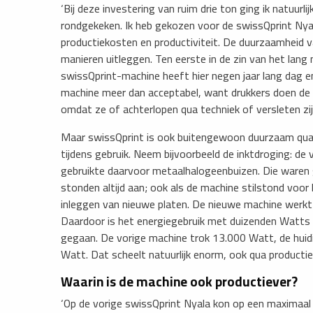
‘Bij deze investering van ruim drie ton ging ik natuurlij
rondgekeken. Ik heb gekozen voor de swissQprint Ny
productiekosten en productiviteit. De duurzaamheid v
manieren uitleggen. Ten eerste in de zin van het lan
swissQprint-machine heeft hier negen jaar lang dag e
machine meer dan acceptabel, want drukkers doen de me
omdat ze of achterlopen qua techniek of versleten zij
Maar swissQprint is ook buitengewoon duurzaam qua 
tijdens gebruik. Neem bijvoorbeeld de inktdroging: de
gebruikte daarvoor metaalhalogeenbuizen. Die waren 
stonden altijd aan; ook als de machine stilstond voor 
inleggen van nieuwe platen. De nieuwe machine werk
Daardoor is het energiegebruik met duizenden Watts
gegaan. De vorige machine trok 13.000 Watt, de huid
Watt. Dat scheelt natuurlijk enorm, ook qua productie
Waarin is de machine ook productiever?
‘Op de vorige swissQprint Nyala kon op een maximaal