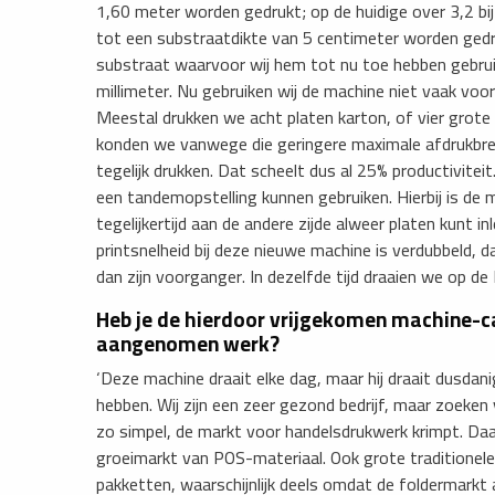
1,60 meter worden gedrukt; op de huidige over 3,2 bij
tot een substraatdikte van 5 centimeter worden gedr
substraat waarvoor wij hem tot nu toe hebben gebrui
millimeter. Nu gebruiken wij de machine niet vaak voo
Meestal drukken we acht platen karton, of vier grote 
konden we vanwege die geringere maximale afdrukbre
tegelijk drukken. Dat scheelt dus al 25% productivitei
een tandemopstelling kunnen gebruiken. Hierbij is de ma
tegelijkertijd aan de andere zijde alweer platen kunt 
printsnelheid bij deze nieuwe machine is verdubbeld, da
dan zijn voorganger. In dezelfde tijd draaien we op de
Heb je de hierdoor vrijgekomen machine-ca
aangenomen werk?
‘Deze machine draait elke dag, maar hij draait dusdan
hebben. Wij zijn een zeer gezond bedrijf, maar zoeken
zo simpel, de markt voor handelsdrukwerk krimpt. Daa
groeimarkt van POS-materiaal. Ook grote traditionele
pakketten, waarschijnlijk deels omdat de foldermarkt a