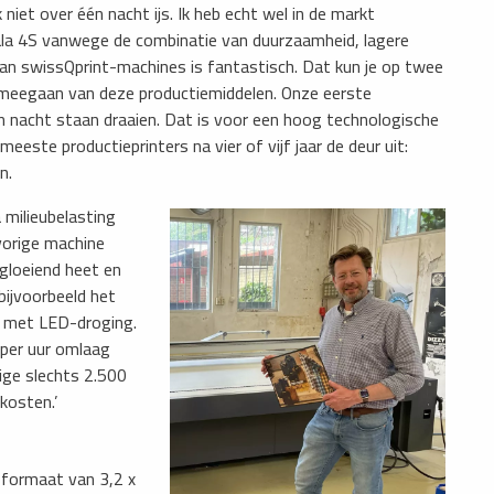
k niet over één nacht ijs. Ik heb echt wel in de markt
ala 4S vanwege de combinatie van duurzaamheid, lagere
an swissQprint-machines is fantastisch. Dat kun je op twee
g meegaan van deze productiemiddelen. Onze eerste
n nacht staan draaien. Dat is voor een hoog technologische
este productieprinters na vier of vijf jaar de deur uit:
n.
milieubelasting
 vorige machine
gloeiend heet en
bijvoorbeeld het
t met LED-droging.
 per uur omlaag
ige slechts 2.500
kosten.’
 formaat van 3,2 x