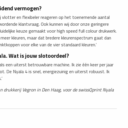
heidend vermogen?
 wij vlotter en flexibeler reageren op het toenemende aantal
wordende klantvraag. Ook kunnen wij door onze geringere
idelijke keuze gemaakt voor high speed full colour drukwerk.
l meer kleuren, maar dat bredere kleurenspectrum gaat dan
inktkoppen voor elke van de vier standaard kleuren.’
ala. Wat is jouw slotoordeel?
ls een uiterst betrouwbare machine. Ik zie één keer per jaar
. De Nyala 4 is snel, energiezuinig en uiterst robuust. Ik
.’
n drukkerij Vegron in Den Haag, voor de swissQprint Nyala