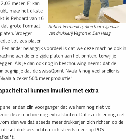
 2,03 meter. Er kan
ukt, maar het dikste
kt is Reboard van 16
r dat grote formaat.
Robert Vermeulen, directeur-eigenaar
platen. Vroeger
van drukkerij Vegron in Den Haag
edte tot zes platen
t. Een ander belangrijk voordeel is dat we deze machine ook in
chine aan de ene zijde platen aan het printen, terwijl je
inleggen. Als je dan ook nog in beschouwing neemt dat de
n begrijp je dat de swissQprint Nyala 4 nog veel sneller is
 Nyala 4 zeker 50% meer productie.’
paciteit al kunnen invullen met extra
ig sneller dan zijn voorganger dat we hem nog niet vol
 voor deze machine nog extra klanten. Dat is echter nog niet
rom zien we dat steeds meer drukkerijen zich richten op de
 offset drukkers richten zich steeds meer op POS-
fkalft.’