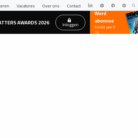
teren
Vacatures
Over ons
Contact
Word
abonnee
ATTERS AWARDS 2026
Inloggen
Eerste jaar €
75