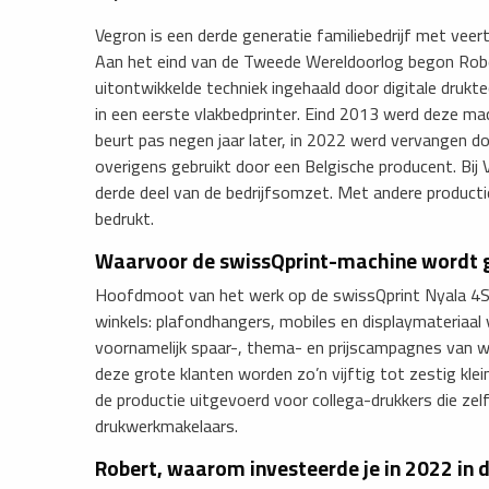
Vegron is een derde generatie familiebedrijf met vee
Aan het eind van de Tweede Wereldoorlog begon Rober
uitontwikkelde techniek ingehaald door digitale druk
in een eerste vlakbedprinter. Eind 2013 werd deze ma
beurt pas negen jaar later, in 2022 werd vervangen d
overigens gebruikt door een Belgische producent. Bi
derde deel van de bedrijfsomzet. Met andere product
bedrukt.
Waarvoor de swissQprint-machine wordt 
Hoofdmoot van het werk op de swissQprint Nyala 4S i
winkels: plafondhangers, mobiles en displaymateriaal
voornamelijk spaar-, thema- en prijscampagnes van wi
deze grote klanten worden zo’n vijftig tot zestig kle
de productie uitgevoerd voor collega-drukkers die zelf
drukwerkmakelaars.
Robert, waarom investeerde je in 2022 in 