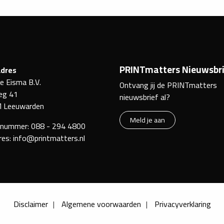
PRINTmatters Nieuwsbri
dres
ke Eisma B.V.
Ontvang jij de PRINTmatters
eg 41
nieuwsbrief al?
 Leeuwarden
Meld je aan
nnummer:
088 - 294 4800
res:
info@printmatters.nl
Disclaimer
Algemene voorwaarden
Privacyverklaring