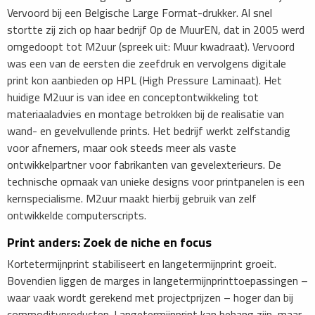
Vervoord bij een Belgische Large Format-drukker. Al snel
stortte zij zich op haar bedrijf Op de MuurEN, dat in 2005 werd
omgedoopt tot M2uur (spreek uit: Muur kwadraat). Vervoord
was een van de eersten die zeefdruk en vervolgens digitale
print kon aanbieden op HPL (High Pressure Laminaat). Het
huidige M2uur is van idee en conceptontwikkeling tot
materiaaladvies en montage betrokken bij de realisatie van
wand- en gevelvullende prints. Het bedrijf werkt zelfstandig
voor afnemers, maar ook steeds meer als vaste
ontwikkelpartner voor fabrikanten van gevelexterieurs. De
technische opmaak van unieke designs voor printpanelen is een
kernspecialisme. M2uur maakt hierbij gebruik van zelf
ontwikkelde computerscripts.
Print anders: Zoek de niche en focus
Kortetermijnprint stabiliseert en langetermijnprint groeit.
Bovendien liggen de marges in langetermijnprinttoepassingen –
waar vaak wordt gerekend met projectprijzen – hoger dan bij
commodityproducten. Langetermijnprint kan behang zijn, maar