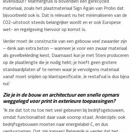
levensduur? Marmergruis is bovendien een gerecycled
materiaal, zoals het plaatmateriaal Sign Again van Probo dat
bijvoorbeeld ook is. Dat is relevant nu het minimaliseren van de
CO2-uitstoot steeds belangrijker wordt en er ook Europese
wet- en regelgeving hiervoor op komst is.
Verder moet de constructie van een gebouw veel zwaarder zijn
– denk aan extra beton – wanneer je voor een zwaar materiaal
als gevelbekleding kiest. Daarnaast kun je met Steni produceren
op de plaatlengte die je nodig hebt; je hoeft geen grotere
standaardplaten af te nemen waar je vervolgens materiaal
vanaf moet snijden op klantspecificatie. Je restafval is dus bijna
nul.’
Zie je in de bouw en architectuur een snelle opmars
weggelegd voor print in exterieure toepassingen?
‘Ik zie dat tot nu toe niet veel gebeuren bij bedrijfsgebouwen,
omdat functionaliteit daar vaak voorop staat. Anderzijds: ook
bedrijfsgebouwen moeten naar energielabel C, en dus
verduurzamen. Dat zijn kansen! Belangrijk is verder dat het