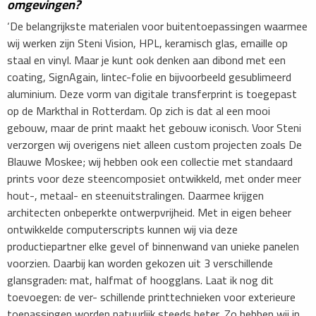
omgevingen?
‘De belangrijkste materialen voor buitentoepassingen waarmee
wij werken zijn Steni Vision, HPL, keramisch glas, emaille op
staal en vinyl. Maar je kunt ook denken aan dibond met een
coating, SignAgain, lintec-folie en bijvoorbeeld gesublimeerd
aluminium. Deze vorm van digitale transferprint is toegepast
op de Markthal in Rotterdam. Op zich is dat al een mooi
gebouw, maar de print maakt het gebouw iconisch. Voor Steni
verzorgen wij overigens niet alleen custom projecten zoals De
Blauwe Moskee; wij hebben ook een collectie met standaard
prints voor deze steencomposiet ontwikkeld, met onder meer
hout-, metaal- en steenuitstralingen. Daarmee krijgen
architecten onbeperkte ontwerpvrijheid. Met in eigen beheer
ontwikkelde computerscripts kunnen wij via deze
productiepartner elke gevel of binnenwand van unieke panelen
voorzien. Daarbij kan worden gekozen uit 3 verschillende
glansgraden: mat, halfmat of hoogglans. Laat ik nog dit
toevoegen: de ver- schillende printtechnieken voor exterieure
toepassingen worden natuurlijk steeds beter. Zo hebben wij in