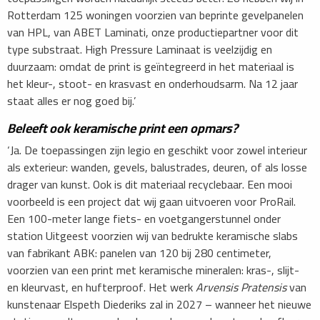
Rotterdam 125 woningen voorzien van beprinte gevelpanelen
van HPL, van ABET Laminati, onze productiepartner voor dit
type substraat. High Pressure Laminaat is veelzijdig en
duurzaam: omdat de print is geïntegreerd in het materiaal is
het kleur-, stoot- en krasvast en onderhoudsarm. Na 12 jaar
staat alles er nog goed bij.’
Beleeft ook keramische print een opmars?
‘Ja. De toepassingen zijn legio en geschikt voor zowel interieur
als exterieur: wanden, gevels, balustrades, deuren, of als losse
drager van kunst. Ook is dit materiaal recyclebaar. Een mooi
voorbeeld is een project dat wij gaan uitvoeren voor ProRail.
Een 100-meter lange fiets- en voetgangerstunnel onder
station Uitgeest voorzien wij van bedrukte keramische slabs
van fabrikant ABK: panelen van 120 bij 280 centimeter,
voorzien van een print met keramische mineralen: kras-, slijt-
en kleurvast, en hufterproof. Het werk
Arvensis Pratensis
van
kunstenaar Elspeth Diederiks zal in 2027 – wanneer het nieuwe