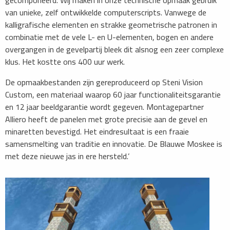
gecomponeerd. Wij maken in onze technische opmaak gebruik
van unieke, zelf ontwikkelde computerscripts. Vanwege de
kalligrafische elementen en strakke geometrische patronen in
combinatie met de vele L- en U-elementen, bogen en andere
overgangen in de gevelpartij bleek dit alsnog een zeer complexe
klus. Het kostte ons 400 uur werk.
De opmaakbestanden zijn gereproduceerd op Steni Vision
Custom, een materiaal waarop 60 jaar functionaliteitsgarantie
en 12 jaar beeldgarantie wordt gegeven. Montagepartner
Alliero heeft de panelen met grote precisie aan de gevel en
minaretten bevestigd. Het eindresultaat is een fraaie
samensmelting van traditie en innovatie. De Blauwe Moskee is
met deze nieuwe jas in ere hersteld.’