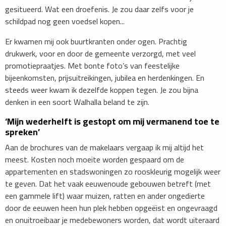
gesitueerd. Wat een droefenis. Je zou daar zelfs voor je
schildpad nog geen voedsel kopen...
Er kwamen mij ook buurtkranten onder ogen. Prachtig
drukwerk, voor en door de gemeente verzorgd, met veel
promotiepraatjes. Met bonte foto’s van feestelijke
bijeenkomsten, prijsuitreikingen, jubilea en herdenkingen. En
steeds weer kwam ik dezelfde koppen tegen. Je zou bijna
denken in een soort Walhalla beland te zijn.
‘Mijn wederhelft is gestopt om mij verma­nend toe te
spreken’
Aan de brochures van de makelaars vergaap ik mij altijd het
meest. Kosten noch moeite worden gespaard om de
appartementen en stadswoningen zo rooskleurig mogelijk weer
te geven. Dat het vaak eeuwenoude gebouwen betreft (met
een gammele lift) waar muizen, ratten en ander ongedierte
door de eeuwen heen hun plek hebben opgeëist en ongevraagd
en onuitroeibaar je medebewoners worden, dat wordt uiteraard