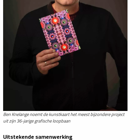
Ben Knelange noemt de kunstkaart het meest bijzondere project
uit zijn 36-jarige grafische loopbaan
Uitstekende samenwerking