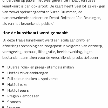
onderdelen op papier niet weergeven. De impact van deze
kunstkaart is dan ook groot. De kaart heeft veel lof gekre- gen
van zowel opdrachtgeefster Suzan Drummen, de
samenwerkende partners en Depot Boijmans Van Beuningen,
als van het bezoekende publiek.’
Hoe de kunstkaart werd gemaakt
Bij deze fraaie kunstkaart werd een scala aan print- en
afwerkingstechnologieën toegepast in volgorde van ontwerp,
vormgeving, opmaak, lithografie, beeldbewerking, lagen-
bestanden aanmaken voor de verschillende productiefasen:
Diverse folie- en preeg- stempels maken
Hotfoil zilver aanbrengen
Full colour drukken + spotvernis
Hotfoil roze
Hotfoil paars
Pregen / embossen
Stansen
Vouwen