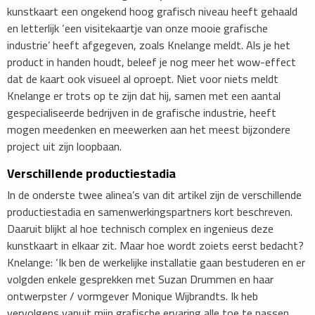
kunstkaart een ongekend hoog grafisch niveau heeft gehaald
en letterlijk ‘een visitekaartje van onze mooie grafische
industrie’ heeft afgegeven, zoals Knelange meldt. Als je het
product in handen houdt, beleef je nog meer het wow-effect
dat de kaart ook visueel al oproept. Niet voor niets meldt
Knelange er trots op te zijn dat hij, samen met een aantal
gespecialiseerde bedrijven in de grafische industrie, heeft
mogen meedenken en meewerken aan het meest bijzondere
project uit zijn loopbaan.
Verschillende productiestadia
In de onderste twee alinea’s van dit artikel zijn de verschillende
productiestadia en samenwerkingspartners kort beschreven.
Daaruit blijkt al hoe technisch complex en ingenieus deze
kunstkaart in elkaar zit. Maar hoe wordt zoiets eerst bedacht?
Knelange: ‘Ik ben de werkelijke installatie gaan bestuderen en er
volgden enkele gesprekken met Suzan Drummen en haar
ontwerpster / vormgever Monique Wijbrandts. Ik heb
vervolgens vanuit mijn grafische ervaring alle toe te passen