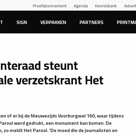
Proefabonnement
Agenda
Kennisbank
Adver
NT
SIGN
VERPAKKEN
PARTNERS
PRINTM
teraad steunt
le verzetskrant Het
 of er bij de Nieuwezijds Voorburgwal 160, waar tijdens
t Parool werd gedrukt, een monument kan komen. De
o meldt Het Parool. ‘De moed die de journalisten en