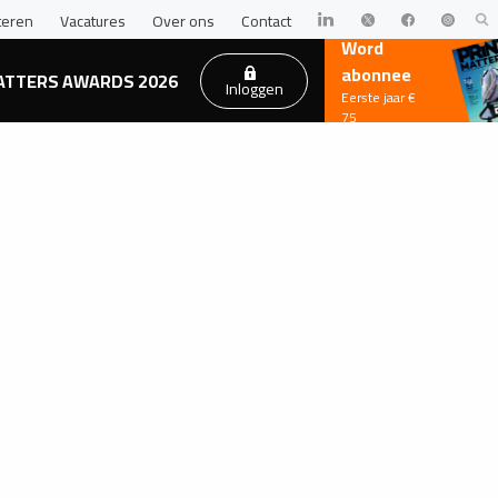
teren
Vacatures
Over ons
Contact
Word
abonnee
ATTERS AWARDS 2026
Inloggen
Eerste jaar €
75