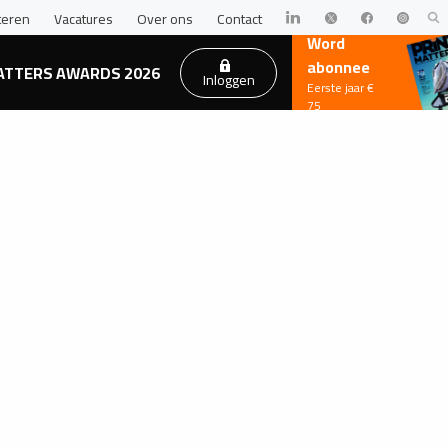
teren
Vacatures
Over ons
Contact
Word
abonnee
ATTERS AWARDS 2026
Inloggen
Eerste jaar €
75