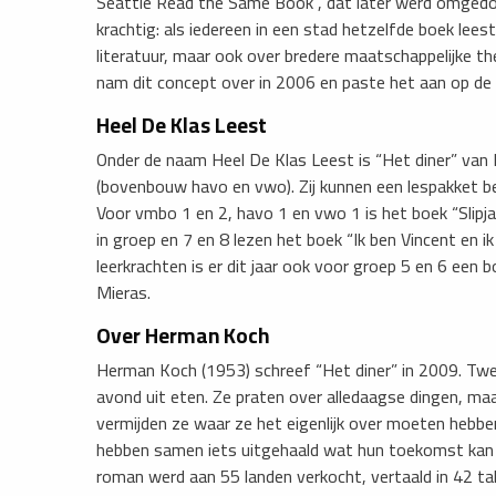
Seattle Read the Same Book”, dat later werd omgedoo
krachtig: als iedereen in een stad hetzelfde boek le
literatuur, maar ook over bredere maatschappelijke t
nam dit concept over in 2006 en paste het aan op de 
Heel De Klas Leest
Onder de naam Heel De Klas Leest is “Het diner” van
(bovenbouw havo en vwo). Zij kunnen een lespakket be
Voor vmbo 1 en 2, havo 1 en vwo 1 is het boek “Slipj
in groep en 7 en 8 lezen het boek “Ik ben Vincent en 
leerkrachten is er dit jaar ook voor groep 5 en 6 ee
Mieras.
Over Herman Koch
Herman Koch (1953) schreef “Het diner” in 2009. Tw
avond uit eten. Ze praten over alledaagse dingen, ma
vermijden ze waar ze het eigenlijk over moeten hebben
hebben samen iets uitgehaald wat hun toekomst kan
roman werd aan 55 landen verkocht, vertaald in 42 ta