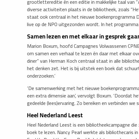
grootlettereditie én een editie in makkelijke taal van “
diverse activiteiten plaats in de bibliotheek, zoals 
staat ook centraal in het nieuwe boekenprogramma 
live op de NPO uitgezonden wordt. In het programma 
Samen lezen en met elkaar in gesprek gaa
Marion Boxum, hoofd Campagnes Volwassenen CPNB: 
om samen een verhaal te lezen én daar met elkaar over
diner” van Herman Koch centraal staat in alle biblioth
het denken zet. Het is bij uitstek een boek dat schuur
onderzoeken.’
‘De samenwerking met het nieuwe boekenprogramma
een extra dimensie aan’, vervolgt Boxum. ‘Doordat h
gedeelde (lees)ervaring. Zo bereiken en verbinden we 
Heel Nederland Leest
Heel Nederland Leest is een bibliotheekcampagne die
boek te lezen. Nancy Pearl werkte als bibliothecaris i