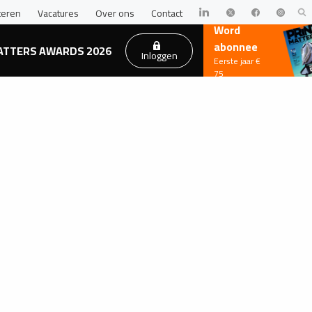
teren
Vacatures
Over ons
Contact
Word
abonnee
ATTERS AWARDS 2026
Inloggen
Eerste jaar €
75