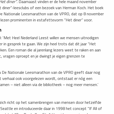
Het diner”
. Daarnaast vinden er de hele maand november
“Het diner”-leesclubs of een bezoek van Herman Koch. Het boek
De Nationale Leesmarathon van de VPRO, dat op 8 november
lezen prominenten in estafettevorm “Het diner” voor.
n
‘Met Heel Nederland Leest willen we mensen uitnodigen
 in gesprek te gaan. We zijn heel trots dat dit jaar “Het
eken. Een roman die al jarenlang lezers weet te raken en aan
t, vragen oproept en je dwingt je eigen grenzen te
 De Nationale Leesmarathon van de VPRO geeft daar nog
et verhaal ook voorgelezen wordt, ontstaat er nóg een
samen – niet alleen via de bibliotheek – nog meer mensen.’
 zich richt op het samenbrengen van mensen door hetzelfde
n Seattle en introduceerde daar in 1998 het concept “If All of