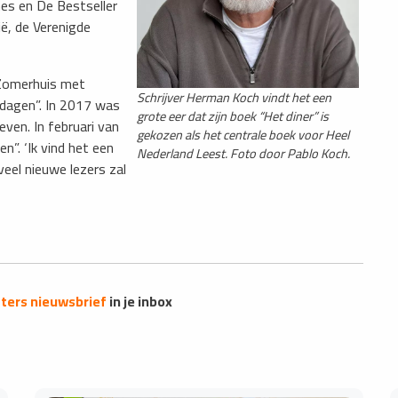
mes en De Bestseller
ië, de Verenigde
“Zomerhuis met
Schrijver Herman Koch vindt het een
 dagen”. In 2017 was
grote eer dat zijn boek “Het diner” is
ven. In februari van
gekozen als het centrale boek voor Heel
n”. ‘Ik vind het een
Nederland Leest. Foto door Pablo Koch.
eel nieuwe lezers zal
ers nieuwsbrief
in je inbox