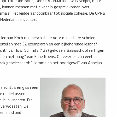
pt tot “One Book, One City”. Haar idee was simpel, maar
est, kunnen mensen met elkaar in gesprek komen over
hema’s. Het leidde aantoonbaar tot sociale cohesie. De CPNB
Nederlandse situatie.
 Herman Koch ook beschikbaar voor middelbare scholen
stellen met 32 exemplaren en een bijbehorende lesbrief.
acht” van Jowi Schmitz (12+) gekozen. Basisschoolleerlingen
ik ben niet bang” van Enne Koens. Op verzoek van veel
n boek geselecteerd: “Homme en het noodgeval” van Annejan
ee echtparen gaan een
ar ondertussen
: hun kinderen. Die
 verwoesten. De
len en stond