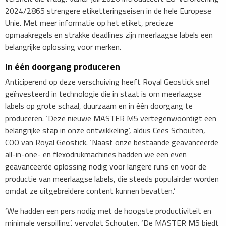
2024/2865 strengere etiketteringseisen in de hele Europese
Unie. Met meer informatie op het etiket, precieze
opmaakregels en strakke deadlines zijn meerlaagse labels een
belangrijke oplossing voor merken.
In één doorgang produceren
Anticiperend op deze verschuiving heeft Royal Geostick snel
geïnvesteerd in technologie die in staat is om meerlaagse
labels op grote schaal, duurzaam en in één doorgang te
produceren. ‘Deze nieuwe MASTER M5 vertegenwoordigt een
belangrijke stap in onze ontwikkeling’, aldus Cees Schouten,
COO van Royal Geostick. ‘Naast onze bestaande geavanceerde
all-in-one- en flexodrukmachines hadden we een even
geavanceerde oplossing nodig voor langere runs en voor de
productie van meerlaagse labels, die steeds populairder worden
omdat ze uitgebreidere content kunnen bevatten.’
‘We hadden een pers nodig met de hoogste productiviteit en
minimale verspilling’, vervolgt Schouten. ‘De MASTER M5 biedt