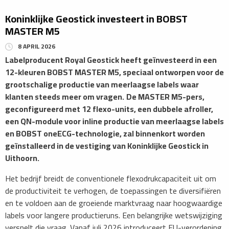
Koninklijke Geostick investeert in BOBST
MASTER M5
8 APRIL 2026
Labelproducent Royal Geostick heeft geïnvesteerd in een
12-kleuren BOBST MASTER M5, speciaal ontworpen voor de
grootschalige productie van meerlaagse labels waar
klanten steeds meer om vragen.
De MASTER M5-pers,
geconfigureerd met 12 flexo-units, een dubbele afroller,
een QN-module voor inline productie van meerlaagse labels
en BOBST oneECG-technologie, zal binnenkort worden
geïnstalleerd in de vestiging van Koninklijke Geostick in
Uithoorn.
Het bedrijf breidt de conventionele flexodrukcapaciteit uit om
de productiviteit te verhogen, de toepassingen te diversifiëren
en te voldoen aan de groeiende marktvraag naar hoogwaardige
labels voor langere productieruns. Een belangrijke wetswijziging
versnelt die vraag. Vanaf juli 2026 introduceert EU-verordening