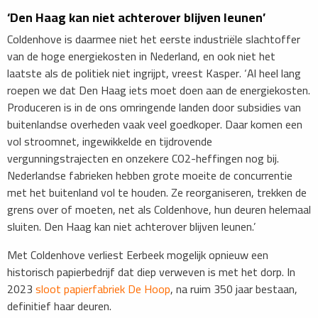
‘Den Haag kan niet achterover blijven leunen’
​Coldenhove is daarmee niet het eerste industriële slachtoffer
van de hoge energiekosten in Nederland, en ook niet het
laatste als de politiek niet ingrijpt, vreest Kasper. ‘Al heel lang
roepen we dat Den Haag iets moet doen aan de energiekosten.
Produceren is in de ons omringende landen door subsidies van
buitenlandse overheden vaak veel goedkoper. Daar komen een
vol stroomnet, ingewikkelde en tijdrovende
vergunningstrajecten en onzekere CO2-heffingen nog bij.
Nederlandse fabrieken hebben grote moeite de concurrentie
met het buitenland vol te houden. Ze reorganiseren, trekken de
grens over of moeten, net als Coldenhove, hun deuren helemaal
sluiten. Den Haag kan niet achterover blijven leunen.’
​Met Coldenhove verliest Eerbeek mogelijk opnieuw een
historisch papierbedrijf dat diep verweven is met het dorp. In
2023
sloot papierfabriek De Hoop
, na ruim 350 jaar bestaan,
definitief haar deuren.