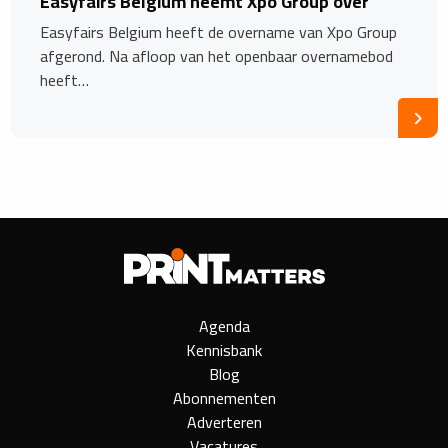
Easyfairs Belgium neemt Xpo Group over
Easyfairs Belgium heeft de overname van Xpo Group
afgerond. Na afloop van het openbaar overnamebod
heeft…
Agenda
Kennisbank
Blog
Abonnementen
Adverteren
Vacatures