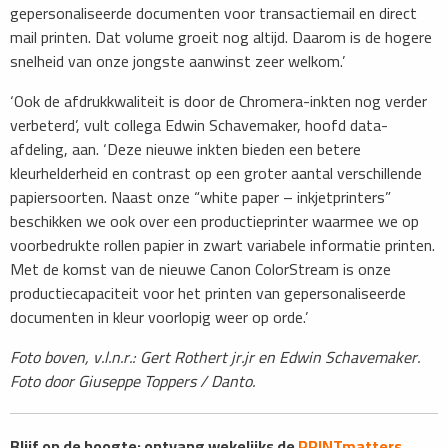
gepersonaliseerde documenten voor transactiemail en direct
mail printen. Dat volume groeit nog altijd. Daarom is de hogere
snelheid van onze jongste aanwinst zeer welkom.’
‘Ook de afdrukkwaliteit is door de Chromera-inkten nog verder
verbeterd’, vult collega Edwin Schavemaker, hoofd data-
afdeling, aan. ‘Deze nieuwe inkten bieden een betere
kleurhelderheid en contrast op een groter aantal verschillende
papiersoorten. Naast onze “white paper – inkjetprinters”
beschikken we ook over een productieprinter waarmee we op
voorbedrukte rollen papier in zwart variabele informatie printen.
Met de komst van de nieuwe Canon ColorStream is onze
productiecapaciteit voor het printen van gepersonaliseerde
documenten in kleur voorlopig weer op orde.’
Foto boven, v.l.n.r.: Gert Rothert jr.jr en Edwin Schavemaker.
Foto door Giuseppe Toppers / Danto.
Blijf op de hoogte: ontvang wekelijks de
PRINTmatters