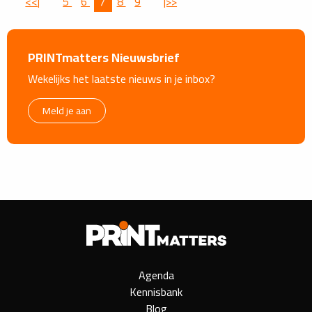
<<|
5
6
7
8
9
|>>
PRINTmatters Nieuwsbrief
Wekelijks het laatste nieuws in je inbox?
Meld je aan
Agenda
Kennisbank
Blog